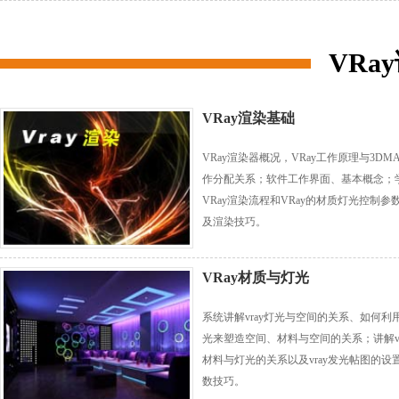
VRa
VRay渲染基础
VRay渲染器概况，VRay工作原理与3DM
作分配关系；软件工作界面、基本概念；
VRay渲染流程和VRay的材质灯光控制参
及渲染技巧。
VRay材质与灯光
系统讲解vray灯光与空间的关系、如何利
光来塑造空间、材料与空间的关系；讲解vr
材料与灯光的关系以及vray发光帖图的设
数技巧。