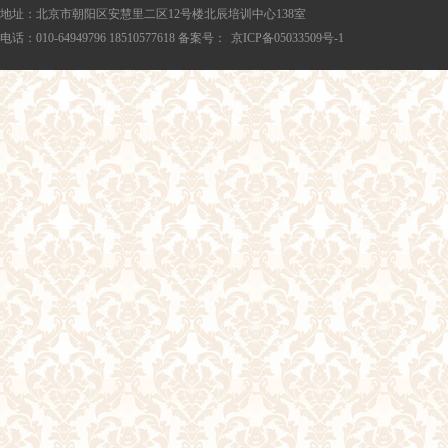
地址：北京市朝阳区安慧里二区12号楼北辰培训中心138室
电话：010-64949796 18510577618 备案号：
京ICP备05033509号-1