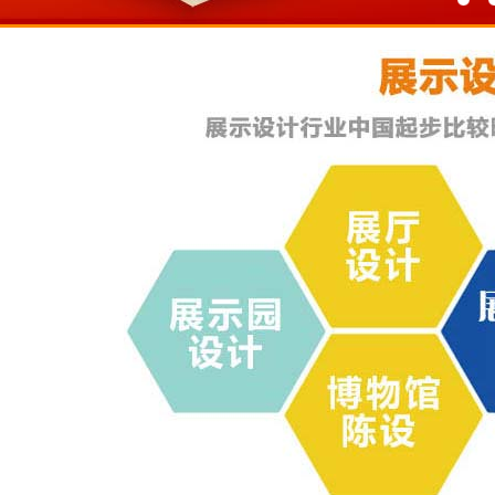
763260477
咨询热线
010-64949796
18510577618