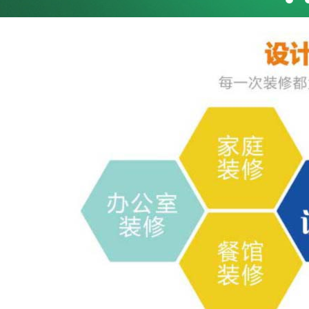
763260477
咨询热线
010-64949796
18510577618