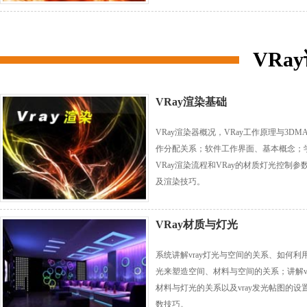
VRa
VRay渲染基础
VRay渲染器概况，VRay工作原理与3DM
作分配关系；软件工作界面、基本概念；
VRay渲染流程和VRay的材质灯光控制参
及渲染技巧。
VRay材质与灯光
系统讲解vray灯光与空间的关系、如何利
光来塑造空间、材料与空间的关系；讲解vr
材料与灯光的关系以及vray发光帖图的设
数技巧。